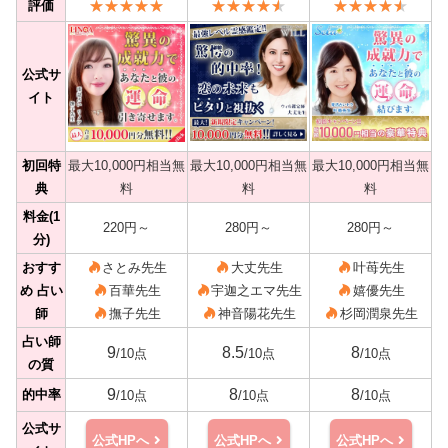
評価
公式サ
イト
初回特
最大10,000円相当無
最大10,000円相当無
最大10,000円相当無
典
料
料
料
料金(1
220円～
280円～
280円～
分)
おすす
さとみ先生
大丈先生
叶苺先生
め 占い
百華先生
宇迦之エマ先生
嬉優先生
師
撫子先生
神音陽花先生
杉岡潤泉先生
占い師
9
8.5
8
/10点
/10点
/10点
の質
9
8
8
的中率
/10点
/10点
/10点
公式サ
公式HPへ
公式HPへ
公式HPへ