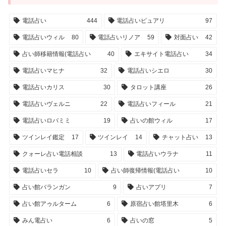
電話占い
444
電話占いピュアリ
97
電話占いウィル
80
電話占いリノア
59
対面占い
42
占い師移籍情報(電話占い
40
エキサイト電話占い
34
電話占いマヒナ
32
電話占いシエロ
30
電話占いカリス
30
タロット講座
26
電話占いヴェルニ
22
電話占いフィール
21
電話占いロバミミ
19
占いの館ウィル
17
ツインレイ鑑定
17
ツインレイ
14
チャット占い
13
クォーレ占い電話相談
13
電話占いウラナ
11
電話占いセラ
10
占い師復帰情報(電話占い
10
占い館バランガン
9
占いアプリ
7
占い館アゥルターム
6
原宿占い館塔里木
6
みん電占い
6
占いの窓
5