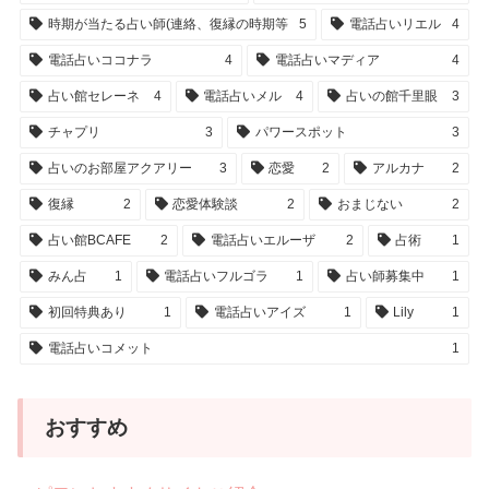
時期が当たる占い師(連絡、復縁の時期等
5
電話占いリエル
4
電話占いココナラ
4
電話占いマディア
4
占い館セレーネ
4
電話占いメル
4
占いの館千里眼
3
チャプリ
3
パワースポット
3
占いのお部屋アクアリー
3
恋愛
2
アルカナ
2
復縁
2
恋愛体験談
2
おまじない
2
占い館BCAFE
2
電話占いエルーザ
2
占術
1
みん占
1
電話占いフルゴラ
1
占い師募集中
1
初回特典あり
1
電話占いアイズ
1
Lily
1
電話占いコメット
1
おすすめ