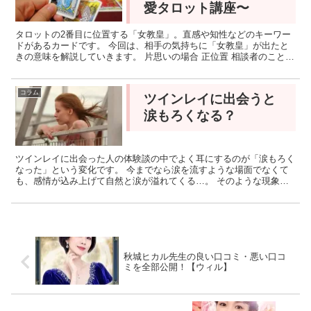
愛タロット講座〜
タロットの2番目に位置する「女教皇」。直感や知性などのキーワー
ドがあるカードです。 今回は、相手の気持ちに「女教皇」が出たと
きの意味を解説していきます。 片思いの場合 正位置 相談者のことを
賢い人、真面目な人だと思っています。印象は良いです...
コラム
ツインレイに出会うと
涙もろくなる？
ツインレイに出会った人の体験談の中でよく耳にするのが「涙もろく
なった」という変化です。 今までなら涙を流すような場面でなくて
も、感情が込み上げて自然と涙が溢れてくる…。 そのような現象
は、スピリチュアルな世界では「魂の覚醒」や「波動の変化」...
秋城ヒカル先生の良い口コミ・悪い口コ
ミを全部公開！【ウィル】