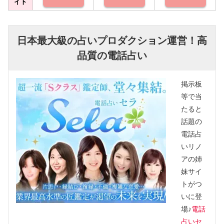
イト
日本最大級の占いプロダクション運営！高
品質の電話占い
掲示板
等で当
たると
話題の
電話占
いリノ
アの姉
妹サイ
トがつ
いに登
場♪
電話
占いセ