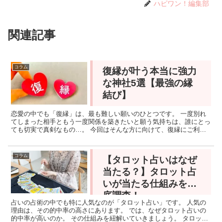
ハピワン！編集部
関連記事
コラム
復縁が叶う本当に強力
な神社5選【最強の縁
結び】
恋愛の中でも「復縁」は、最も難しい願いのひとつです。 一度別れ
てしまった相手ともう一度関係を築きたいと願う気持ちは、誰にとっ
ても切実で真剣なもの…。 今回はそんな方に向けて、復縁にご利益
があるとされる全国の神社を厳選してご紹介します。それぞ...
コラム
【タロット占いはなぜ
当たる？】タロット占
いが当たる仕組みを徹
底調査！
占いの占術の中でも特に人気なのが「タロット占い」です。 人気の
理由は、その的中率の高さにあります。 では、なぜタロット占いの
的中率が高いのか。 その仕組みを紐解いていきましょう。 タロット