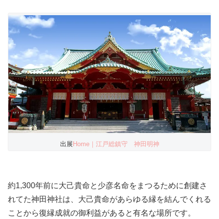
出展
Home｜江戸総鎮守 神田明神
約1,300年前に大己貴命と少彦名命をまつるために創建さ
れてた神田神社は、大己貴命があらゆる縁を結んでくれる
ことから復縁成就の御利益があると有名な場所です。