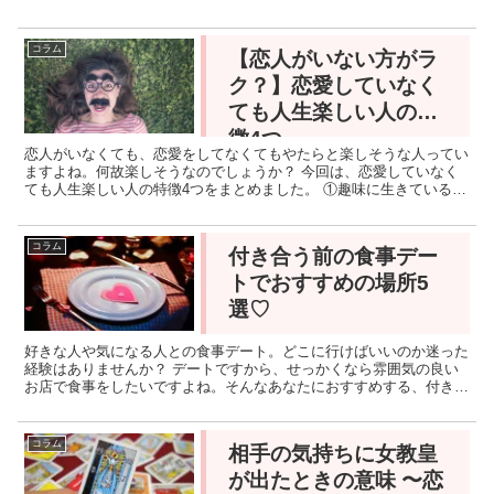
占いが当たる仕組みって？ タロット占いは「偶然」を利...
コラム
【恋人がいない方がラ
ク？】恋愛していなく
ても人生楽しい人の特
徴4つ
恋人がいなくても、恋愛をしてなくてもやたらと楽しそうな人ってい
ますよね。何故楽しそうなのでしょうか？ 今回は、恋愛していなく
ても人生楽しい人の特徴4つをまとめました。 ①趣味に生きている
趣味があるって楽しいです。お金も時間もかかりますが、...
コラム
付き合う前の食事デー
トでおすすめの場所5
選♡
好きな人や気になる人との食事デート。どこに行けばいいのか迷った
経験はありませんか？ デートですから、せっかくなら雰囲気の良い
お店で食事をしたいですよね。そんなあなたにおすすめする、付き合
う前の食事デートでおすすめの場所を5つご紹介します。 ...
コラム
相手の気持ちに女教皇
が出たときの意味 〜恋