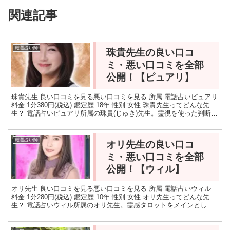
関連記事
厳選占い師
珠貴先生の良い口コ
ミ・悪い口コミを全部
公開！【ピュアリ】
珠貴先生 良い口コミを見る悪い口コミを見る 所属 電話占いピュアリ
料金 1分380円(税込) 鑑定歴 18年 性別 女性 珠貴先生ってどんな先
生？ 電話占いピュアリ所属の珠貴(じゅき)先生。霊視を使った判断や
浄化を得意とされる占い師です。...
厳選占い師
オリ先生の良い口コ
ミ・悪い口コミを全部
公開！【ウィル】
オリ先生 良い口コミを見る悪い口コミを見る 所属 電話占いウィル
料金 1分280円(税込) 鑑定歴 10年 性別 女性 オリ先生ってどんな先
生？ 電話占いウィル所属のオリ先生。霊感タロットをメインとした
鑑定で「とにかく当たる！」と今話題、...