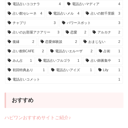
電話占いココナラ
4
電話占いマディア
4
占い館セレーネ
4
電話占いメル
4
占いの館千里眼
3
チャプリ
3
パワースポット
3
占いのお部屋アクアリー
3
恋愛
2
アルカナ
2
復縁
2
恋愛体験談
2
おまじない
2
占い館BCAFE
2
電話占いエルーザ
2
占術
1
みん占
1
電話占いフルゴラ
1
占い師募集中
1
初回特典あり
1
電話占いアイズ
1
Lily
1
電話占いコメット
1
おすすめ
ハピワンおすすめサイトご紹介♪