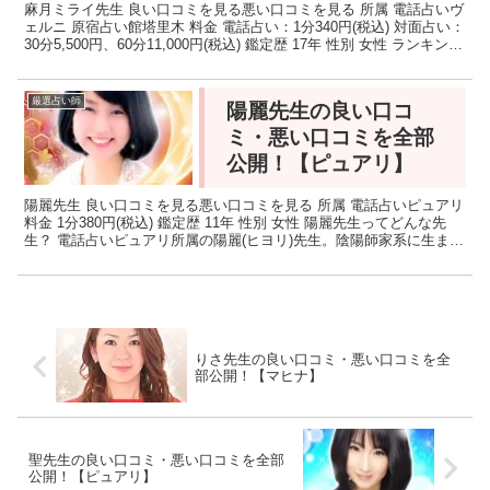
麻月ミライ先生 良い口コミを見る悪い口コミを見る 所属 電話占いヴ
ェルニ 原宿占い館塔里木 料金 電話占い：1分340円(税込) 対面占い：
30分5,500円、60分11,000円(税込) 鑑定歴 17年 性別 女性 ランキング
当たる占い...
厳選占い師
陽麗先生の良い口コ
ミ・悪い口コミを全部
公開！【ピュアリ】
陽麗先生 良い口コミを見る悪い口コミを見る 所属 電話占いピュアリ
料金 1分380円(税込) 鑑定歴 11年 性別 女性 陽麗先生ってどんな先
生？ 電話占いピュアリ所属の陽麗(ヒヨリ)先生。陰陽師家系に生ま
れ、幼少の頃よりご両親に通常とは...
りさ先生の良い口コミ・悪い口コミを全
部公開！【マヒナ】
聖先生の良い口コミ・悪い口コミを全部
公開！【ピュアリ】