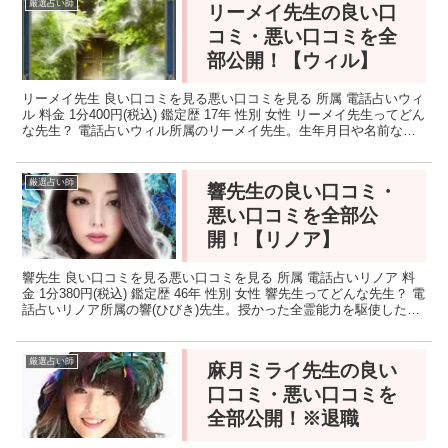
厳選占い師
リーメイ先生の良い口
コミ・悪い口コミを全
部公開！【ウィル】
リーメイ先生 良い口コミを見る悪い口コミを見る 所属 電話占いウィ
ル 料金 1分400円(税込) 鑑定歴 17年 性別 女性 リーメイ先生ってどん
な先生？ 電話占いウィル所属のリーメイ先生。生年月日や名前など
の情報不要なリーメイ先生の鑑定で...
厳選占い師
響先生の良い口コミ・
悪い口コミを全部公
開！【リノア】
響先生 良い口コミを見る悪い口コミを見る 所属 電話占いリノア 料
金 1分380円(税込) 鑑定歴 46年 性別 女性 響先生ってどんな先生？ 電
話占いリノア所属の響(ひびき)先生。授かった全霊能力を駆使した霊
視とチャネリングによる鑑定で、...
厳選占い師
麻月ミライ先生の良い
口コミ・悪い口コミを
全部公開！※退職