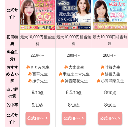
公式サ
イト
初回特
最大10,000円相当無
最大10,000円相当無
最大10,000円相当無
典
料
料
料
料金(1
220円～
280円～
280円～
分)
おすす
さとみ先生
大丈先生
叶苺先生
め 占い
百華先生
宇迦之エマ先生
嬉優先生
師
撫子先生
神音陽花先生
杉岡潤泉先生
占い師
9
8.5
8
/10点
/10点
/10点
の質
9
8
8
的中率
/10点
/10点
/10点
公式サ
公式HPへ
公式HPへ
公式HPへ
イト