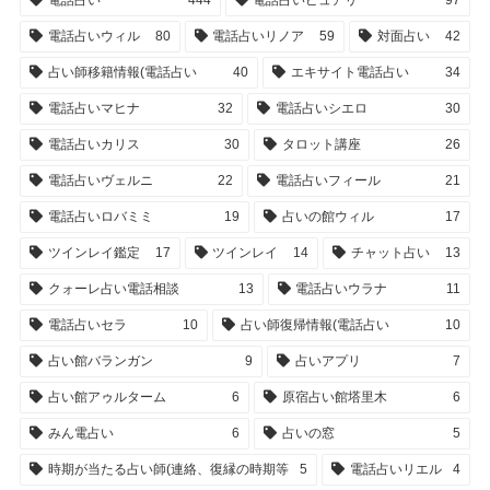
電話占い
444
電話占いピュアリ
97
電話占いウィル
80
電話占いリノア
59
対面占い
42
占い師移籍情報(電話占い
40
エキサイト電話占い
34
電話占いマヒナ
32
電話占いシエロ
30
電話占いカリス
30
タロット講座
26
電話占いヴェルニ
22
電話占いフィール
21
電話占いロバミミ
19
占いの館ウィル
17
ツインレイ鑑定
17
ツインレイ
14
チャット占い
13
クォーレ占い電話相談
13
電話占いウラナ
11
電話占いセラ
10
占い師復帰情報(電話占い
10
占い館バランガン
9
占いアプリ
7
占い館アゥルターム
6
原宿占い館塔里木
6
みん電占い
6
占いの窓
5
時期が当たる占い師(連絡、復縁の時期等
5
電話占いリエル
4