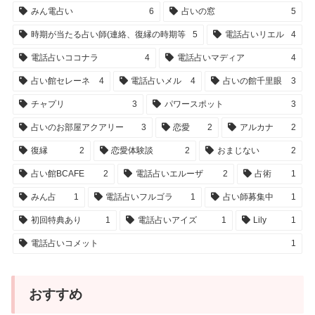
みん電占い
6
占いの窓
5
時期が当たる占い師(連絡、復縁の時期等
5
電話占いリエル
4
電話占いココナラ
4
電話占いマディア
4
占い館セレーネ
4
電話占いメル
4
占いの館千里眼
3
チャプリ
3
パワースポット
3
占いのお部屋アクアリー
3
恋愛
2
アルカナ
2
復縁
2
恋愛体験談
2
おまじない
2
占い館BCAFE
2
電話占いエルーザ
2
占術
1
みん占
1
電話占いフルゴラ
1
占い師募集中
1
初回特典あり
1
電話占いアイズ
1
Lily
1
電話占いコメット
1
おすすめ