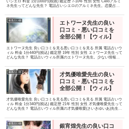
いシエロ 料金 1分1000円(税抜) 鑑定歴 7-10年 性別 女性 Cieloアルミ
ネ先生ってどんな先生？ 電話占いシエロのアルミネ先生。恋愛占い
が当たると話題の占い...
厳選占い師
エトワーヌ先生の良い
口コミ・悪い口コミを
全部公開！【ウィル】
エトワーヌ先生 良い口コミを見る悪い口コミを見る 所属 電話占いウ
ィル 料金 1分440円(税込) 鑑定歴 19年 性別 女性 エトワーヌ先生って
どんな先生？ 電話占いウィル所属のエトワーヌ先生。少ない情報の
中でもタロットが持つ神秘のメッセ...
厳選占い師
才気優唯愛先生の良い
口コミ・悪い口コミを
全部公開！【ウィル】
才気優唯愛先生 良い口コミを見る悪い口コミを見る 所属 電話占いウ
ィル 料金 1分340円(税込) 鑑定歴 21年 性別 女性 才気優唯愛先生って
どんな先生？ 電話占いウィル所属の才気優唯愛(さいきゆいあ)先生。
「愛しい人の本心」「恋の行方...
厳選占い師
銀宵煌先生の良い口コ