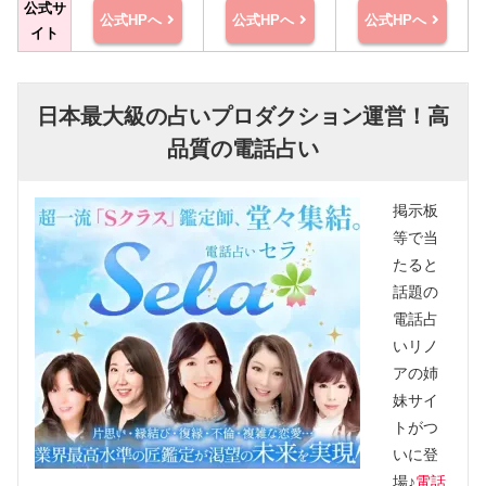
公式サ
公式HPへ
公式HPへ
公式HPへ
イト
日本最大級の占いプロダクション運営！高
品質の電話占い
掲示板
等で当
たると
話題の
電話占
いリノ
アの姉
妹サイ
トがつ
いに登
場♪
電話