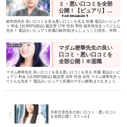
ミ・悪い口コミを全部
公開！【ピュアリ】
【移籍情報】
銀宵煌先生 良い口コミを見る悪い口コミを見る 所属 電話占いピュア
リ 料金 1分360円(税込) 鑑定歴 17年 性別 男性 銀宵煌先生ってどんな
先生？ 電話占いピュアリ所属の銀宵煌(ぎんしょうこう)先生。年間
2,000件以上の鑑定依頼と驚...
厳選占い師
マダム梗華先生の良い
口コミ・悪い口コミを
全部公開！※退職
マダム梗華先生 良い口コミを見る悪い口コミを見る 所属 電話占いピ
ュアリ 料金 1分280円(税込) 鑑定歴 16年 性別 女性 マダム梗華先生っ
てどんな先生？ 電話占いピュアリ所属のマダム梗華(まだむきょうか)
先生。霊感力を駆使し魂とつな...
月村天音先生の良い口コミ・悪い口コミ
を全部公開！【ウィル】