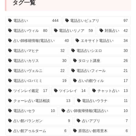
タグ一覧
電話占い
444
電話占いピュアリ
97
電話占いウィル
80
電話占いリノア
59
対面占い
42
占い師移籍情報(電話占い
40
エキサイト電話占い
34
電話占いマヒナ
32
電話占いシエロ
30
電話占いカリス
30
タロット講座
26
電話占いヴェルニ
22
電話占いフィール
21
電話占いロバミミ
19
占いの館ウィル
17
ツインレイ鑑定
17
ツインレイ
14
チャット占い
13
クォーレ占い電話相談
13
電話占いウラナ
11
電話占いセラ
10
占い師復帰情報(電話占い
10
占い館バランガン
9
占いアプリ
7
占い館アゥルターム
6
原宿占い館塔里木
6