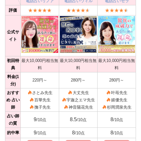
電話占いリノア
電話占いウィル
電話占いセラ
評価
公式サ
イト
初回特
最大10,000円相当無
最大10,000円相当無
最大10,000円相当無
典
料
料
料
料金(1
220円～
280円～
280円～
分)
おすす
さとみ先生
大丈先生
叶苺先生
め 占い
百華先生
宇迦之エマ先生
嬉優先生
師
撫子先生
神音陽花先生
杉岡潤泉先生
占い師
9
8.5
8
/10点
/10点
/10点
の質
9
8
8
的中率
/10点
/10点
/10点