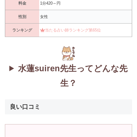
料金
1分420～円
性別
女性
ランキング
当たる占い師ランキング第65位
水蓮suiren先生ってどんな先
生？
良い口コミ