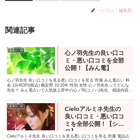
ハピワン！編集部
関連記事
厳選占い師
心ノ羽先生の良い口コ
ミ・悪い口コミを全部
公開！【みん電】
心ノ羽先生 良い口コミを見る悪い口コミを見る 所属 みん電占い 料
金 1分453円(税込) 鑑定歴 10-15年 性別 女性 心ノ羽先生ってどんな
先生？ みん電占いで人気急上昇中の心ノ羽(コノハ)先生。相談内容に
よって占術を使い分けており、...
厳選占い師
Cieloアルミネ先生の
良い口コミ・悪い口コ
ミを全部公開！【シエ
ロ】
Cieloアルミネ先生 良い口コミを見る悪い口コミを見る 所属 電話占