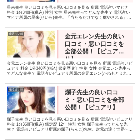
星来先生 良い口コミを見る悪い口コミを見る 所属 電話占いマヒナ
料金 1分340円(税込) 性別 女性 星来先生ってどんな先生？ 電話占い
マヒナ所属の星来(せいら)先生。「当たるだけでなく癒やされる」と
いうハワイアン占術のマナカードを使っ...
厳選占い師
金元エレン先生の良い
口コミ・悪い口コミを
全部公開！【ピュア
リ】
金元エレン先生 良い口コミを見る悪い口コミを見る 所属 電話占いピ
ュアリ 料金 1分340円(税込) 鑑定歴 9年 性別 女性 金元エレン先生っ
てどんな先生？ 電話占いピュアリ所属の金元エレン(かねもとえれん)
先生。霊感霊視、霊感タロットを...
厳選占い師
爛子先生の良い口コ
ミ・悪い口コミを全部
公開！【ピュアリ】
爛子先生 良い口コミを見る悪い口コミを見る 所属 電話占いピュアリ
料金 1分360円(税込) 鑑定歴 12年 性別 女性 爛子先生ってどんな先
生？ 電話占いピュアリ所属の爛子(らんこ)先生。次元の違う世界へと
入り込む事で相談者の過去・現在...