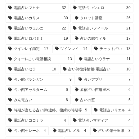
電話占いマヒナ
32
電話占いシエロ
30
電話占いカリス
30
タロット講座
26
電話占いヴェルニ
22
電話占いフィール
21
電話占いロバミミ
19
占いの館ウィル
17
ツインレイ鑑定
17
ツインレイ
14
チャット占い
13
クォーレ占い電話相談
13
電話占いウラナ
11
電話占いセラ
10
占い師復帰情報(電話占い
10
占い館バランガン
9
占いアプリ
7
占い館アゥルターム
6
原宿占い館塔里木
6
みん電占い
6
占いの窓
5
時期が当たる占い師(連絡、復縁の時期等
5
電話占いリエル
4
電話占いココナラ
4
電話占いマディア
4
占い館セレーネ
4
電話占いメル
4
占いの館千里眼
3