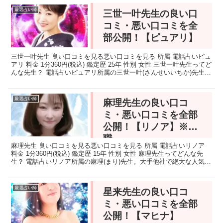
厳選占い師
三世一叶先生の良い口
コミ・悪い口コミを全
部公開！【ピュアリ】
三世一叶先生 良い口コミを見る悪い口コミを見る 所属 電話占いピュ
アリ 料金 1分360円(税込) 鑑定歴 25年 性別 女性 三世一叶先生ってど
んな先生？ 電話占いピュアリ所属の三世一叶(さんせいいちか)先生。
相手の心が視えてしまう・聴こ...
厳選占い師
麻理先生の良い口コ
ミ・悪い口コミを全部
公開！【リノア】※退
職
麻理先生 良い口コミを見る悪い口コミを見る 所属 電話占いリノア
料金 1分360円(税込) 鑑定歴 15年 性別 女性 麻理先生ってどんな先
生？ 電話占いリノア所属の麻理(まり)先生。大手他社で絶大な人気を
誇る霊感タロットリーダーです。様...
厳選占い師
星来先生の良い口コ
ミ・悪い口コミを全部
公開！【マヒナ】