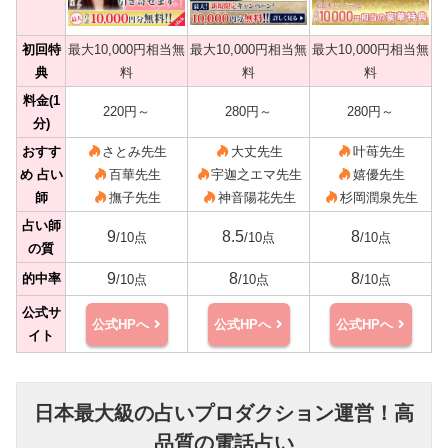
初回特
最大10,000円相当無
最大10,000円相当無
最大10,000円相当無
典
料
料
料
料金(1
220円～
280円～
280円～
分)
おすす
さとみ先生
大丈先生
叶苺先生
め 占い
百華先生
宇迦之エマ先生
嬉優先生
師
撫子先生
神音陽花先生
杉岡潤泉先生
占い師
9
8.5
8
/10点
/10点
/10点
の質
9
8
8
的中率
/10点
/10点
/10点
公式サ
公式HPへ
公式HPへ
公式HPへ
イト
日本最大級の占いプロダクション運営！高
品質の電話占い