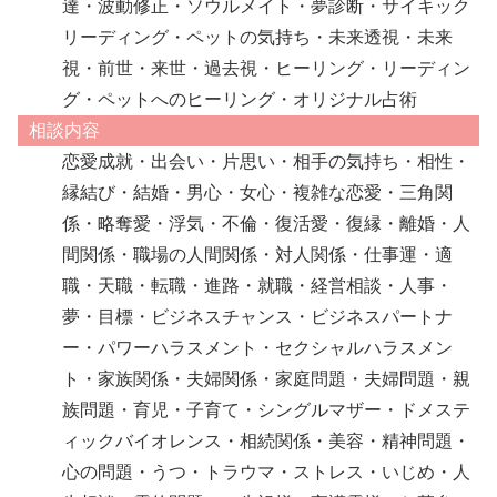
達・波動修正・ソウルメイト・夢診断・サイキック
リーディング・ペットの気持ち・未来透視・未来
視・前世・来世・過去視・ヒーリング・リーディン
グ・ペットへのヒーリング・オリジナル占術
相談内容
恋愛成就・出会い・片思い・相手の気持ち・相性・
縁結び・結婚・男心・女心・複雑な恋愛・三角関
係・略奪愛・浮気・不倫・復活愛・復縁・離婚・人
間関係・職場の人間関係・対人関係・仕事運・適
職・天職・転職・進路・就職・経営相談・人事・
夢・目標・ビジネスチャンス・ビジネスパートナ
ー・パワーハラスメント・セクシャルハラスメン
ト・家族関係・夫婦関係・家庭問題・夫婦問題・親
族問題・育児・子育て・シングルマザー・ドメステ
ィックバイオレンス・相続関係・美容・精神問題・
心の問題・うつ・トラウマ・ストレス・いじめ・人