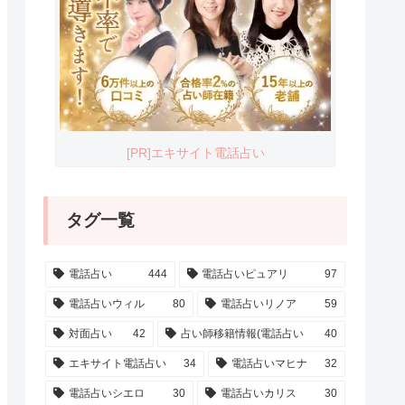
[PR]エキサイト電話占い
タグ一覧
電話占い
444
電話占いピュアリ
97
電話占いウィル
80
電話占いリノア
59
対面占い
42
占い師移籍情報(電話占い
40
エキサイト電話占い
34
電話占いマヒナ
32
電話占いシエロ
30
電話占いカリス
30