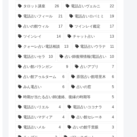
タロット講座
26
電話占いヴェルニ
22
電話占いフィール
21
電話占いロバミミ
19
占いの館ウィル
17
ツインレイ鑑定
17
ツインレイ
14
チャット占い
13
クォーレ占い電話相談
13
電話占いウラナ
11
電話占いセラ
10
占い師復帰情報(電話占い
10
占い館バランガン
9
占いアプリ
7
占い館アゥルターム
6
原宿占い館塔里木
6
みん電占い
6
占いの窓
5
時期が当たる占い師(連絡、復縁の時期等
5
電話占いリエル
4
電話占いココナラ
4
電話占いマディア
4
占い館セレーネ
4
電話占いメル
4
占いの館千里眼
3