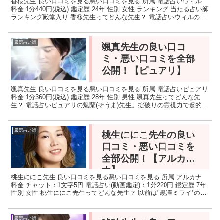
香桜先生 良い口コミを見る悪い口コミを見る 所属 電話占いウィル
料金 1分440円(税込) 鑑定歴 24年 性別 女性 ランキング 当たる占い師
ランキング殿堂入り 香桜先生ってどんな先生？ 電話占いウィルの占
い師、香桜先生。霊感・霊視をメ...
厳選占い師
颯真先生の良い口コ
ミ・悪い口コミを全部
公開！【ピュアリ】
颯真先生 良い口コミを見る悪い口コミを見る 所属 電話占いピュアリ
料金 1分360円(税込) 鑑定歴 28年 性別 男性 颯真先生ってどんな先
生？ 電話占いピュアリの魁蘭(そうま)先生。掟破りの霊視力で超的中
率を叩き出し、電話占い各サイト...
厳選占い師
桃生ににこ先生の良い
口コミ・悪い口コミを
全部公開！【アルカ
ナ】
桃生ににこ先生 良い口コミを見る悪い口コミを見る 所属 アルカナ
料金 チャット：1文字5円 電話占い(動画鑑定)：1分220円 鑑定歴 7年
性別 女性 桃生ににこ先生ってどんな先生？ 以前は"黒澤ミライ"の名
前で電話占いなどでも活躍し、...
厳選占い師