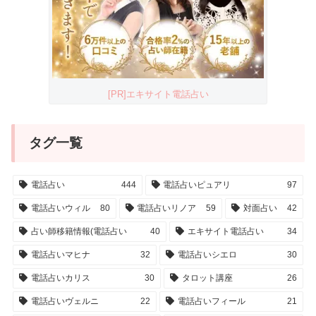
[PR]エキサイト電話占い
タグ一覧
電話占い
444
電話占いピュアリ
97
電話占いウィル
80
電話占いリノア
59
対面占い
42
占い師移籍情報(電話占い
40
エキサイト電話占い
34
電話占いマヒナ
32
電話占いシエロ
30
電話占いカリス
30
タロット講座
26
電話占いヴェルニ
22
電話占いフィール
21