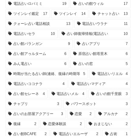
電話占いロバミミ
19
占いの館ウィル
17
ツインレイ鑑定
17
ツインレイ
14
チャット占い
13
クォーレ占い電話相談
13
電話占いウラナ
11
電話占いセラ
10
占い師復帰情報(電話占い
10
占い館バランガン
9
占いアプリ
7
占い館アゥルターム
6
原宿占い館塔里木
6
みん電占い
6
占いの窓
5
時期が当たる占い師(連絡、復縁の時期等
5
電話占いリエル
4
電話占いココナラ
4
電話占いマディア
4
占い館セレーネ
4
電話占いメル
4
占いの館千里眼
3
チャプリ
3
パワースポット
3
占いのお部屋アクアリー
3
恋愛
2
アルカナ
2
復縁
2
恋愛体験談
2
おまじない
2
占い館BCAFE
2
電話占いエルーザ
2
占術
1