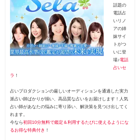
話題の
電話占
いリノ
アの姉
妹サイ
トがつ
いに登
場♪
電話
占いセ
ラ
！
占いプロダクションの厳しいオーディションを通過した実力
派占い師ばかりが揃い、高品質な占いをお届けします！人気
占い師があなたの悩みに寄り添い、解決策を見つけ出してく
れます。
今なら
初回10分無料で鑑定＆利用するたびに使えるようにな
るお得な特典付き
！