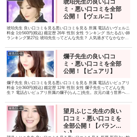
琥珀先生の良い口コ
ミ・悪い口コミを全部
公開！【ヴェルニ】
琥珀先生 良い口コミを見る悪い口コミを見る 所属 電話占いヴェルニ
料金 1分560円(税込) 鑑定歴 26年 性別 女性 ランキング 当たる占い師
ランキング第27位 琥珀先生ってどんな先生？ 人気過ぎてなかなか予
約が取れない占い師！？電話...
厳選占い師
爛子先生の良い口コ
ミ・悪い口コミを全部
公開！【ピュアリ】
爛子先生 良い口コミを見る悪い口コミを見る 所属 電話占いピュアリ
料金 1分360円(税込) 鑑定歴 12年 性別 女性 爛子先生ってどんな先
生？ 電話占いピュアリ所属の爛子(らんこ)先生。次元の違う世界へと
入り込む事で相談者の過去・現在...
厳選占い師
望月ふじこ先生の良い
口コミ・悪い口コミを
全部公開！【バランガ
ン】