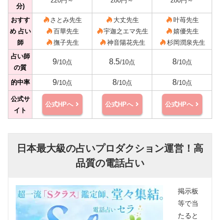
220円～
280円～
280円～
分)
おすす
さとみ先生
大丈先生
叶苺先生
め 占い
百華先生
宇迦之エマ先生
嬉優先生
師
撫子先生
神音陽花先生
杉岡潤泉先生
占い師
9
8.5
8
/10点
/10点
/10点
の質
9
8
8
的中率
/10点
/10点
/10点
公式サ
公式HPへ
公式HPへ
公式HPへ
イト
日本最大級の占いプロダクション運営！高
品質の電話占い
掲示板
等で当
たると