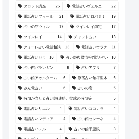
タロット講座
26
電話占いヴェルニ
22
電話占いフィール
21
電話占いロバミミ
19
占いの館ウィル
17
ツインレイ鑑定
17
ツインレイ
14
チャット占い
13
クォーレ占い電話相談
13
電話占いウラナ
11
電話占いセラ
10
占い師復帰情報(電話占い
10
占い館バランガン
9
占いアプリ
7
占い館アゥルターム
6
原宿占い館塔里木
6
みん電占い
6
占いの窓
5
時期が当たる占い師(連絡、復縁の時期等
5
電話占いリエル
4
電話占いココナラ
4
電話占いマディア
4
占い館セレーネ
4
電話占いメル
4
占いの館千里眼
3