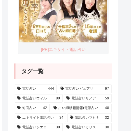
[PR]エキサイト電話占い
タグ一覧
電話占い
444
電話占いピュアリ
97
電話占いウィル
80
電話占いリノア
59
対面占い
42
占い師移籍情報(電話占い
40
エキサイト電話占い
34
電話占いマヒナ
32
電話占いシエロ
30
電話占いカリス
30