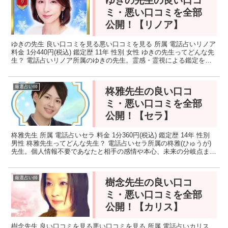
ゆきの先生の良い口コ
ミ・悪い口コミを全部
公開！【リノア】
ゆきの先生 良い口コミを見る悪い口コミを見る 所属 電話占いリノア
料金 1分440円(税込) 鑑定歴 11年 性別 女性 ゆきの先生ってどんな先
生？ 電話占いリノア所属のゆきの先生。霊感・霊視による鑑定を得
意とされており、スピリチュアル能...
厳選占い師
柊雅先生の良い口コ
ミ・悪い口コミを全部
公開！【セラ】
柊雅先生 所属 電話占いセラ 料金 1分360円(税込) 鑑定歴 14年 性別
男性 柊雅先生ってどんな先生？ 電話占いセラ所属の柊雅(ひゅうが)
先生。個人情報不要であなたと相手の感情や本心、未来の分岐点まで
瞬時に読み解き、特に復縁で多くの...
厳選占い師
樹念先生の良い口コ
ミ・悪い口コミを全部
公開！【カリス】
樹念先生 良い口コミを見る悪い口コミを見る 所属 電話占いカリス