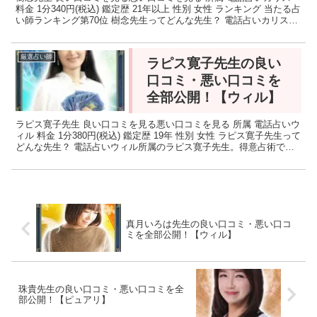
料金 1分340円(税込) 鑑定歴 21年以上 性別 女性 ランキング 当たる占
い師ランキング第70位 樹念先生ってどんな先生？ 電話占いカリスの
樹念(ジュネ)先生。20代の...
厳選占い師
ラピス寛子先生の良い
口コミ・悪い口コミを
全部公開！【ウィル】
ラピス寛子先生 良い口コミを見る悪い口コミを見る 所属 電話占いウ
ィル 料金 1分380円(税込) 鑑定歴 19年 性別 女性 ラピス寛子先生って
どんな先生？ 電話占いウィル所属のラピス寛子先生。得意占術であ
るカード鑑定に加え、先生自身の生...
真月いろは先生の良い口コミ・悪い口コ
ミを全部公開！【ウィル】
珠貴先生の良い口コミ・悪い口コミを全
部公開！【ピュアリ】