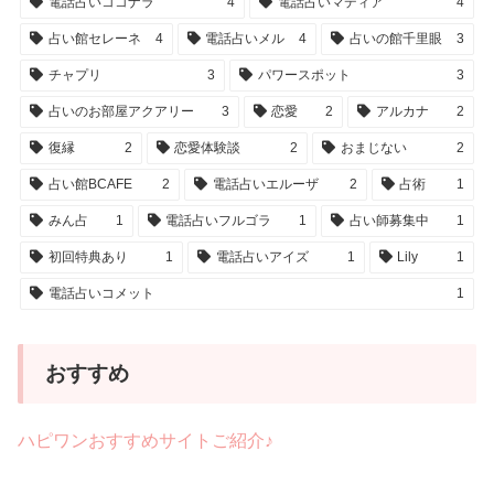
電話占いココナラ
4
電話占いマディア
4
占い館セレーネ
4
電話占いメル
4
占いの館千里眼
3
チャプリ
3
パワースポット
3
占いのお部屋アクアリー
3
恋愛
2
アルカナ
2
復縁
2
恋愛体験談
2
おまじない
2
占い館BCAFE
2
電話占いエルーザ
2
占術
1
みん占
1
電話占いフルゴラ
1
占い師募集中
1
初回特典あり
1
電話占いアイズ
1
Lily
1
電話占いコメット
1
おすすめ
ハピワンおすすめサイトご紹介♪