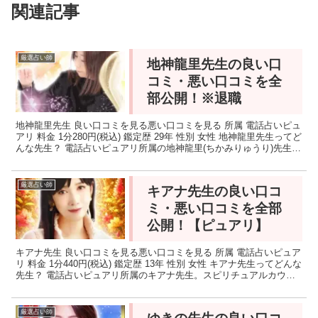
関連記事
厳選占い師
地神龍里先生の良い口
コミ・悪い口コミを全
部公開！※退職
地神龍里先生 良い口コミを見る悪い口コミを見る 所属 電話占いピュ
アリ 料金 1分280円(税込) 鑑定歴 29年 性別 女性 地神龍里先生ってど
んな先生？ 電話占いピュアリ所属の地神龍里(ちかみりゅうり)先生。
家族、恋人、不倫相手、パート...
厳選占い師
キアナ先生の良い口コ
ミ・悪い口コミを全部
公開！【ピュアリ】
キアナ先生 良い口コミを見る悪い口コミを見る 所属 電話占いピュア
リ 料金 1分440円(税込) 鑑定歴 13年 性別 女性 キアナ先生ってどんな
先生？ 電話占いピュアリ所属のキアナ先生。スピリチュアルカウン
セラーのみが使用できる特別カード...
厳選占い師