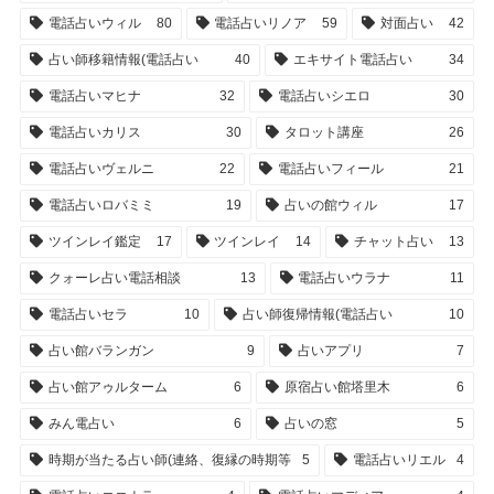
電話占いウィル
80
電話占いリノア
59
対面占い
42
占い師移籍情報(電話占い
40
エキサイト電話占い
34
電話占いマヒナ
32
電話占いシエロ
30
電話占いカリス
30
タロット講座
26
電話占いヴェルニ
22
電話占いフィール
21
電話占いロバミミ
19
占いの館ウィル
17
ツインレイ鑑定
17
ツインレイ
14
チャット占い
13
クォーレ占い電話相談
13
電話占いウラナ
11
電話占いセラ
10
占い師復帰情報(電話占い
10
占い館バランガン
9
占いアプリ
7
占い館アゥルターム
6
原宿占い館塔里木
6
みん電占い
6
占いの窓
5
時期が当たる占い師(連絡、復縁の時期等
5
電話占いリエル
4