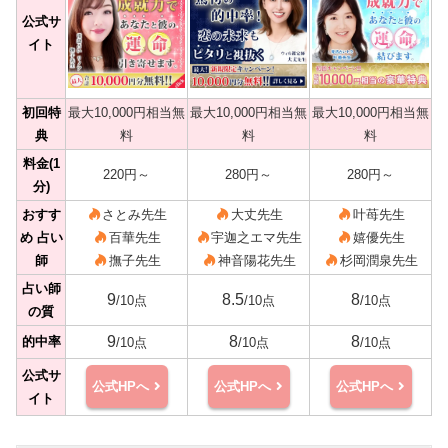
公式サ
イト
初回特
最大10,000円相当無
最大10,000円相当無
最大10,000円相当無
典
料
料
料
料金(1
220円～
280円～
280円～
分)
おすす
さとみ先生
大丈先生
叶苺先生
め 占い
百華先生
宇迦之エマ先生
嬉優先生
師
撫子先生
神音陽花先生
杉岡潤泉先生
占い師
9
8.5
8
/10点
/10点
/10点
の質
9
8
8
的中率
/10点
/10点
/10点
公式サ
公式HPへ
公式HPへ
公式HPへ
イト