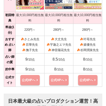
初回特
最大10,000円相当無
最大10,000円相当無
最大10,000円相当無
典
料
料
料
料金(1
220円～
280円～
280円～
分)
おすす
さとみ先生
大丈先生
叶苺先生
め 占い
百華先生
宇迦之エマ先生
嬉優先生
師
撫子先生
神音陽花先生
杉岡潤泉先生
占い師
9
8.5
8
/10点
/10点
/10点
の質
9
8
8
的中率
/10点
/10点
/10点
公式サ
公式HPへ
公式HPへ
公式HPへ
イト
日本最大級の占いプロダクション運営！高