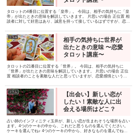
タロットの4番目に位置する「皇帝」。 今回は、相手の気持ちに「皇
帝」が出たときの意味を解説していきます。 片思いの場合 正位置 相
談者に対して好意はあり、誠意を持って接しているはずですが、恋愛
感情かとなると微妙なところです。守ってあげたい、...
コラム
相手の気持ちに世界が
出たときの意味 〜恋愛
タロット講座〜
タロットの21番目に位置する「世界」。 今回は、相手の気持ちに
「世界」が出たときの意味を解説していきます。 片思いの場合 正位
置 相談者のことを素敵な人だと思っていますが、恋愛感情というよ
りは人として好きという気持ちかもしれません。良い関係...
コラム
【出会い】新しい恋が
したい！素敵な人に出
会える場所はどこ？
占い師のインフィニティ玉井が、新しい恋が生まれそうな場所を占い
ます。4つのケーキの中から、これだと思うものを選んでください。
ケーキを選んでね♪ 4つのケーキの中から、好きなものを選んでね！
直感で選ぶと当たりやすいよ♡ 1.ショートケーキ ...