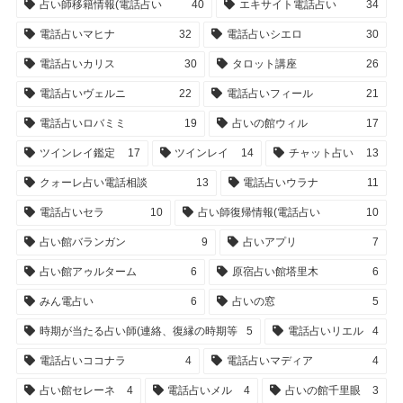
占い師移籍情報(電話占い
40
エキサイト電話占い
34
電話占いマヒナ
32
電話占いシエロ
30
電話占いカリス
30
タロット講座
26
電話占いヴェルニ
22
電話占いフィール
21
電話占いロバミミ
19
占いの館ウィル
17
ツインレイ鑑定
17
ツインレイ
14
チャット占い
13
クォーレ占い電話相談
13
電話占いウラナ
11
電話占いセラ
10
占い師復帰情報(電話占い
10
占い館バランガン
9
占いアプリ
7
占い館アゥルターム
6
原宿占い館塔里木
6
みん電占い
6
占いの窓
5
時期が当たる占い師(連絡、復縁の時期等
5
電話占いリエル
4
電話占いココナラ
4
電話占いマディア
4
占い館セレーネ
4
電話占いメル
4
占いの館千里眼
3