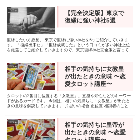
コラム
【完全決定版】東京で
復縁に強い神社5選
復縁したい方必見。 東京で復縁に強い神社を5つご紹介していきま
す。 「復縁出来た」「復縁成就した」という口コミが多い神社上位
を厳選してご紹介していきますので、東京復縁神社完全版と言っても
過言ではありません。 東京近郊に住んでいる人は勿論、復...
コラム
相手の気持ちに女教皇
が出たときの意味 〜恋
愛タロット講座〜
タロットの2番目に位置する「女教皇」。直感や知性などのキーワー
ドがあるカードです。 今回は、相手の気持ちに「女教皇」が出たと
きの意味を解説していきます。 片思いの場合 正位置 相談者のことを
賢い人、真面目な人だと思っています。印象は良いです...
コラム
相手の気持ちに皇帝が
出たときの意味 〜恋愛
タロット講座〜